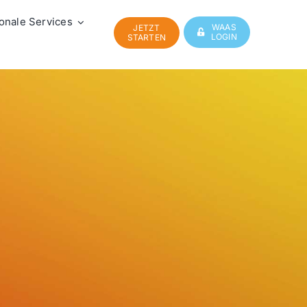
onale Services
WAAS
JETZT
LOGIN
STARTEN