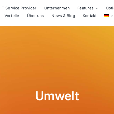
IT Service Provider
Unternehmen
Features
Opti
Vorteile
Über uns
News & Blog
Kontakt
Umwelt