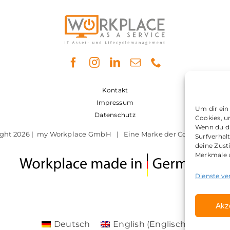
Kontakt
Impressum
Um dir ein
Datenschutz
Cookies, u
Wenn du di
ight 2026 | my Workplace GmbH | Eine Marke der CosH Consult
Surfverhal
deine Zust
Merkmale u
Dienste ve
Akz
Deutsch
English
(
Englisch
)