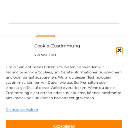
Cookie-Zustimmung
verwalten
Um dir ein optimales Erlebnis zu bieten, verwenden wir
Technologien wie Cookies, um Geräteinformationen zu speichern
Kontakt
und/oder darauf zuzugreifen. Wenn du diesen Technologien
zustimmst, können wir Daten wie das Surfverhalten oder
Impressum
eindeutige IDs auf dieser Website verarbeiten. Wenn du deine
Datenschutz
Zustimmung nicht erteilst oder zurückziehst, können bestimmte
Merkmale und Funktionen beeinträchtigt werden.
© Copyright 2026 | my Workplace GmbH | Eine Marke
der CosH Consulting GmbH
Dienste verwalten
Akzeptieren