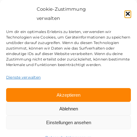
Cookie-Zustimmung
verwalten
Um dir ein optimales Erlebnis zu bieten, verwenden wir
Technologien wie Cookies, um Geräteinformationen zu speichern
Kontakt
und/oder darauf zuzugreifen. Wenn du diesen Technologien
zustimmst, können wir Daten wie das Surfverhalten oder
Impressum
eindeutige IDs auf dieser Website verarbeiten. Wenn du deine
Datenschutz
Zustimmung nicht erteilst oder zurückziehst, können bestimmte
Merkmale und Funktionen beeinträchtigt werden.
© Copyright 2026 | my Workplace GmbH | Eine Marke
der CosH Consulting GmbH
Dienste verwalten
Akzeptieren
Ablehnen
Einstellungen ansehen
Deutsch
English
(
Englisch
)