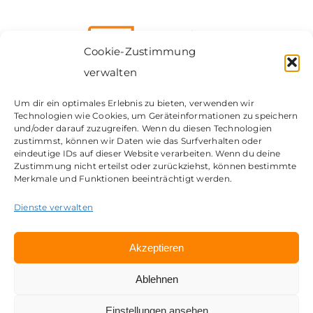
Über uns
Cookie-Zustimmung
verwalten
News & Blog
Um dir ein optimales Erlebnis zu bieten, verwenden wir
Technologien wie Cookies, um Geräteinformationen zu speichern
Kontakt
Kontakt
und/oder darauf zuzugreifen. Wenn du diesen Technologien
zustimmst, können wir Daten wie das Surfverhalten oder
Impressum
eindeutige IDs auf dieser Website verarbeiten. Wenn du deine
Datenschutz
Zustimmung nicht erteilst oder zurückziehst, können bestimmte
Merkmale und Funktionen beeinträchtigt werden.
© Copyright 2026 | my Workplace GmbH | Eine Marke
der CosH Consulting GmbH
Dienste verwalten
Akzeptieren
Ablehnen
Einstellungen ansehen