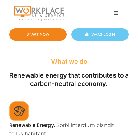
Skip
to
Toggle
Navigatio
content
Our solution
START NOW
WAAS LOGIN
IT Service Provider
What we do
Company
Renewable energy that contributes to a
carbon-neutral economy.
Features
Services
Renewable Energy.
Sorbi interdum blandit
Benefits
tellus habitant.